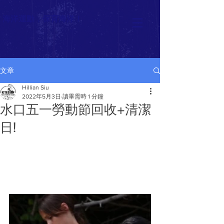
海洋運動，保育海洋！
文章
Hillian Siu
2022年5月3日
讀畢需時 1 分鐘
水口五一勞動節回收+清潔
日!