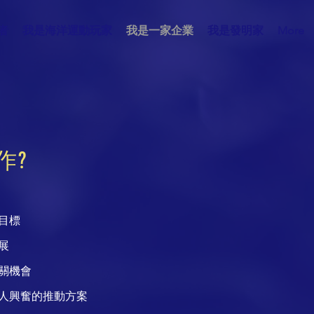
者
我是海洋運動玩家
我是一家企業
我是發明家
More
作?
目標
展
關機會
人興奮的推動方案