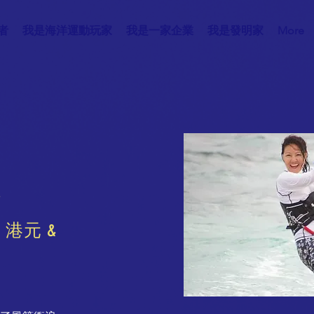
者
我是海洋運動玩家
我是一家企業
我是發明家
More
娃
 港元 &