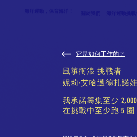
海洋運動，保育海洋！
關於我們
海洋運動挑戰
它是如何工作的？
風箏衝浪
挑戰者
妮莉·艾哈邁德扎諾
我承諾籌集至少 2,000
在挑戰中至少跑 5 圈