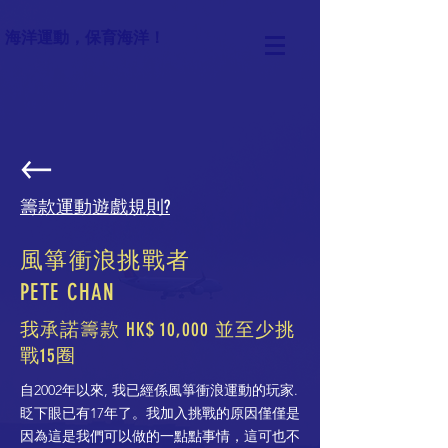
海洋運動，保育海洋！
籌款運動遊戲規則?
風箏衝浪挑戰者
PETE CHAN
我承諾籌款 HK$ 10,000 並至少挑
戰15圈
自2002年以來, 我已經係風箏衝浪運動的玩家.
眨下眼已有17年了。我加入挑戰的原因僅僅是
因為這是我們可以做的一點點事情，這可也不