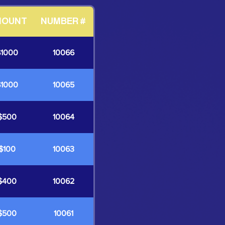
MOUNT
NUMBER #
$1000
10066
$1000
10065
$500
10064
$100
10063
$400
10062
$500
10061