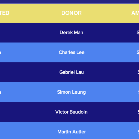
TED
DONOR
A
Derek Man
n
Charles Lee
Gabriel Lau
n
Simon Leung
Victor Baudoin
Martin Autier