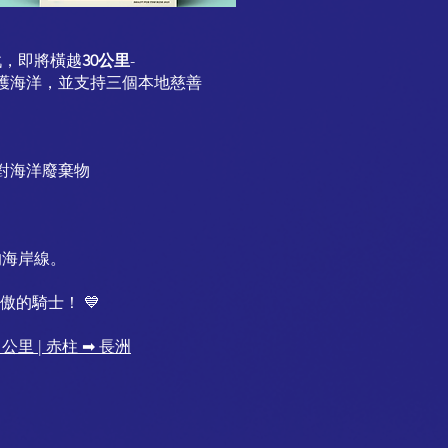
，即將橫越
30公里
-
護海洋，並支持三個本地慈善
應對海洋廢棄物
的海岸線。
傲的騎士！ 💙
公里 | 赤柱 ➡
長洲