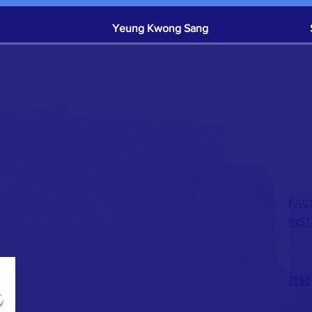
Yeung Kwong Sang
Sam & Elodie Plagnard
$
Caroline Mcnally
Crystal Chu
FAC
Karl Chun
INS
Debbie Ng
接觸
Mr Chan Sui Sang
$