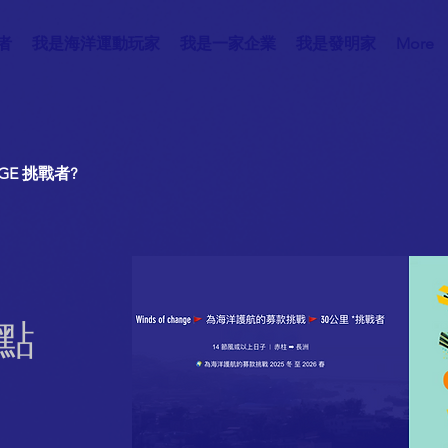
者
我是海洋運動玩家
我是一家企業
我是發明家
More
GE 挑戰者?
請點