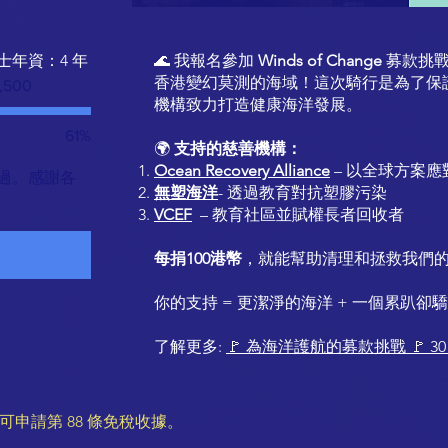
士年資：4 年
🌊 我報名參加
Winds of Change
募款挑戰
香港變幻莫測的海域！這次騎行是為了保
,500
機構致力打造健康海洋發展。
61%
00
🌍
支持的慈善機構：
Ocean Recovery Alliance
– 以全球方案
過。感謝各
無塑海洋
- 透過教育對抗塑膠污染
VCEF
– 教育社區並賦權長者回收者
每捐100港幣
，就能幫助清理和拯救我們
你的支持 = 更潔淨的海洋 + 一個累趴卻驕
了解更多:
🚩 為海洋護航的募款挑戰 🚩 30 
，可申請第 88 條免稅收據。