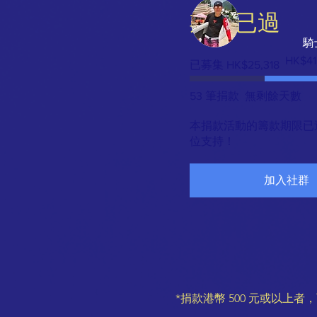
期限已過
騎
籌
HK$41
已募集 HK$25,318
款
目
標：
53 筆捐款
無剩餘天數
HK$41,5
本捐款活動的籌款期限已
位支持！
加入社群
*捐款港幣 500 元或以上者