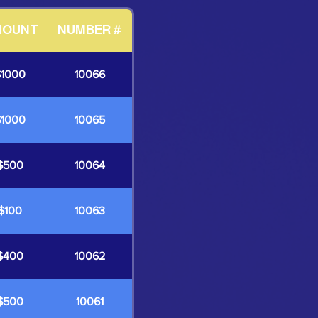
MOUNT
NUMBER #
$1000
10066
$1000
10065
$500
10064
$100
10063
$400
10062
$500
10061