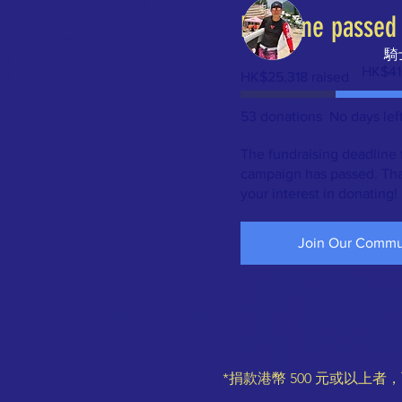
Deadline passed
騎
Fundraisi
HK$41
HK$25,318 raised
goal:
HK$41,5
53 donations
No days lef
The fundraising deadline f
campaign has passed. Tha
your interest in donating!
Join Our Commu
*捐款港幣 500 元或以上者