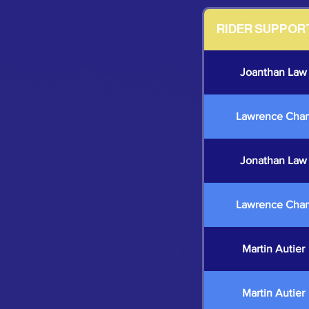
RIDER SUPPOR
Joanthan Law
Lawrence Cha
Jonathan Law
Lawrence Cha
Martin Autier
Martin Autier