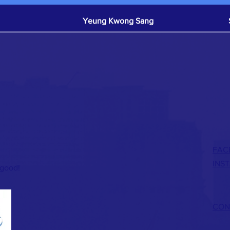
Yeung Kwong Sang
Sam & Elodie Plagnard
$
Caroline Mcnally
Crystal Chu
FAC
Karl Chun
INS
 good!
Debbie Ng
CON
Mr Chan Sui Sang
$