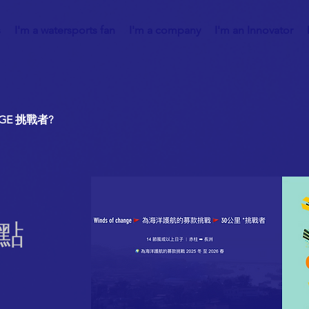
s
I'm a watersports fan
I'm a company
I'm an Innovator
GE 挑戰者?
請點