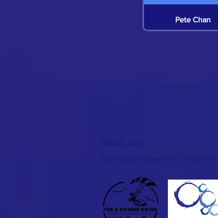
Pete Chan
Hillian Siu
Hillian Siu
Hillian Siu
ABOUT US >
Hillian Siu
Turning every gust into a force for
Hillian Siu
Jeff Chan