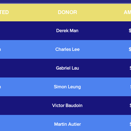
TED
DONOR
A
Derek Man
n
Charles Lee
Gabriel Lau
n
Simon Leung
Victor Baudoin
Martin Autier