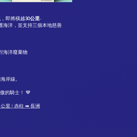
，即將橫越
30公里
-
護海洋，並支持三個本地慈善
應對海洋廢棄物
的海岸線。
傲的騎士！ 💙
公里 | 赤柱 ➡
長洲