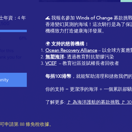
士年資：4 年
🌊 我報名參加
Winds of Change
募款挑戰
ng
,500
香港變幻莫測的海域！這次騎行是為了保
00
機構致力打造健康海洋發展。
t
61%
🌍
支持的慈善機構：
Ocean Recovery Alliance
– 以全球方案
or this
無塑海洋
- 透過教育對抗塑膠污染
nk you for
VCEF
– 教育社區並賦權長者回收者
每捐100港幣
，就能幫助清理和拯救我們
nity
你的支持 = 更潔淨的海洋 + 一個累趴卻驕
了解更多:
🚩 為海洋護航的募款挑戰 🚩 30 
，可申請第 88 條免稅收據。