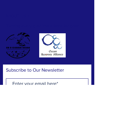
Pete Chan
ABOUT US >
Hillian Siu
Turning every gust into a force for good!
Hillian Siu
Hillian Siu
Subscribe to Our Newsletter
Hillian Siu
Hillian Siu
Jeff Chan
Subscribe Now