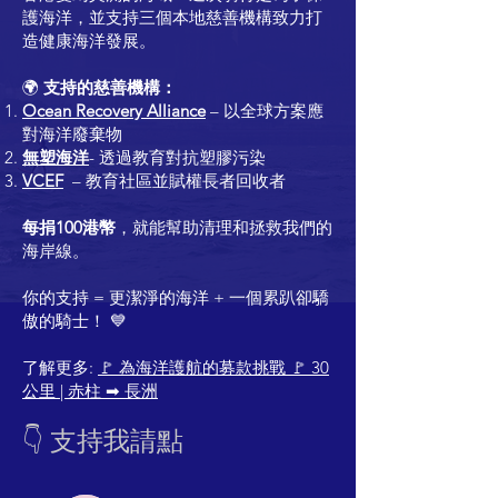
護海洋，並支持三個本地慈善機構致力打
造健康海洋發展。
🌍
支持的慈善機構：
Ocean Recovery Alliance
– 以全球方案應
對海洋廢棄物
無塑海洋
- 透過教育對抗塑膠污染
VCEF
– 教育社區並賦權長者回收者
每捐100港幣
，就能幫助清理和拯救我們的
海岸線。
你的支持 = 更潔淨的海洋 + 一個累趴卻驕
傲的騎士！ 💙
了解更多:
🚩 為海洋護航的募款挑戰 🚩 30
公里 | 赤柱 ➡
長洲
👇 支持我請點