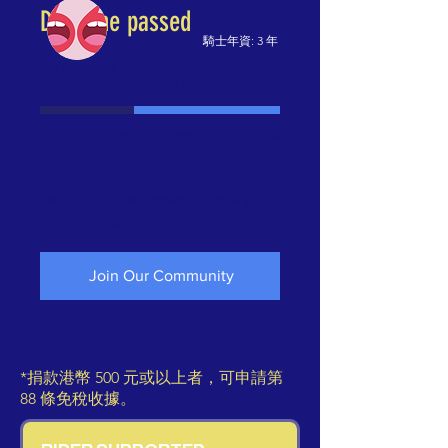
Deadline passed
騎士年資: 3 年
HK$25,318
Fundraising
HK$41,500
raised
goal:
HK$41,500
53 donations
No days left
61%
The fundraising deadline for this
campaign has passed. Thank you
for your interest in donating!
Join Our Community
*捐款港幣 500 元或以上者，可申請第
88 條免稅收據。