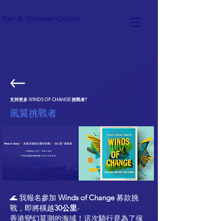
For A Cleaner Ocean
支持更多 WINDS OF CHANGE 挑戰者?
風翼挑戰者
🌊 我報名參加
Winds of Change
募款挑
戰，即將橫越
30公里
-
香港變幻莫測的海域！這次騎行是為了保