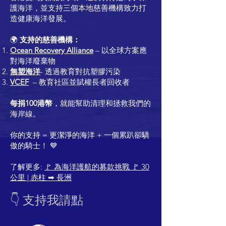
護海洋，並支持三個本地慈善機構致力打
造健康海洋發展。
🌍
支持的慈善機構：
Ocean Recovery Alliance
– 以全球方案應
對海洋廢棄物
無塑海洋
- 透過教育對抗塑膠污染
VCEF
– 教育社區並賦權長者回收者
每捐100港幣
，就能幫助清理和拯救我們的
海岸線。
你的支持 = 更潔淨的海洋 + 一個累趴卻驕
傲的騎士！ 💙
了解更多:
🚩 為海洋護航的募款挑戰 🚩 30
公里 | 赤柱 ➡
長洲
👇 支持我請點