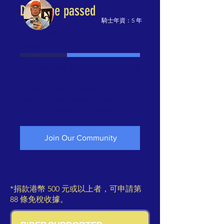
Deadline passed
騎士年資：5 年
HK$25,318
Fundraising
HK$41,500
raised
goal:
HK$41,500
53 donations
No days left
61%
The fundraising deadline for this
campaign has passed. Thank you
for your interest in donating!
Join Our Community
*捐款港幣 500 元或以上者，可申請第
88 條免稅收據。