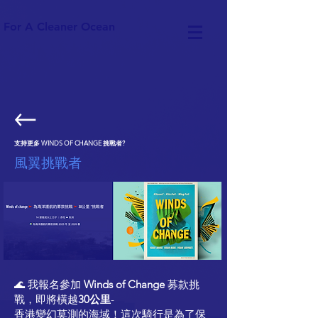
For A Cleaner Ocean
支持更多 WINDS OF CHANGE 挑戰者?
風翼挑戰者
🌊 我報名參加
Winds of Change
募款挑
戰，即將橫越
30公里
-
香港變幻莫測的海域！這次騎行是為了保