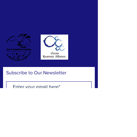
Pete Chan
ABOUT US >
Hillian Siu
Turning every gust into a force for good!
Hillian Siu
Hillian Siu
Subscribe to Our Newsletter
Hillian Siu
Hillian Siu
Jeff Chan
Subscribe Now