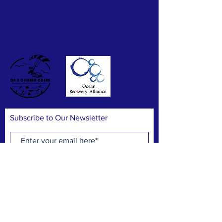
Pete Chan
ABOUT US >
Hillian Siu
Turning every gust into a force for good!
Hillian Siu
Hillian Siu
Subscribe to Our Newsletter
Hillian Siu
Hillian Siu
Jeff Chan
Subscribe Now