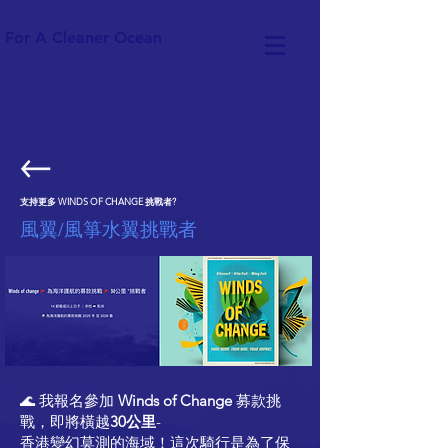
For A Cleaner Ocean
支持更多 WINDS OF CHANGE 挑戰者?
風翼/風箏水翼挑戰者
🌊 我報名參加
Winds of Change
募款挑
戰，即將橫越
30公里
-
香港變幻莫測的海域！這次騎行是為了保