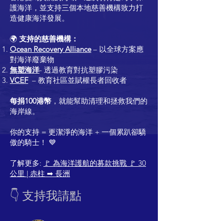
護海洋，並支持三個本地慈善機構致力打
造健康海洋發展。
🌍
支持的慈善機構：
Ocean Recovery Alliance
– 以全球方案應
對海洋廢棄物
無塑海洋
- 透過教育對抗塑膠污染
VCEF
– 教育社區並賦權長者回收者
每捐100港幣
，就能幫助清理和拯救我們的
海岸線。
你的支持 = 更潔淨的海洋 + 一個累趴卻驕
傲的騎士！ 💙
了解更多:
🚩 為海洋護航的募款挑戰 🚩 30
公里 | 赤柱 ➡
長洲
👇 支持我請點