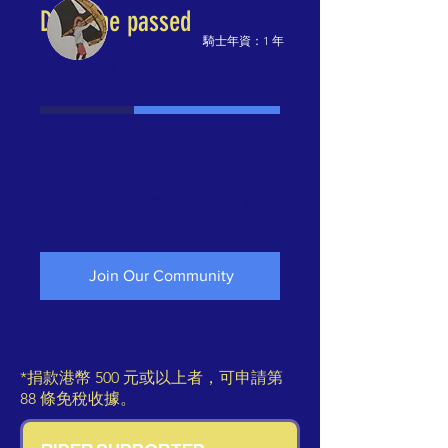
Deadline passed
騎士年資：1 年
HK$25,318
Fundraising
HK$41,500
raised
goal:
HK$41,500
53 donations
No days left
61%
The fundraising deadline for this
campaign has passed. Thank you
for your interest in donating!
Join Our Community
*捐款港幣 500 元或以上者，可申請第
88 條免稅收據。