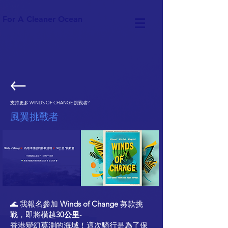
For A Cleaner Ocean
支持更多 WINDS OF CHANGE 挑戰者?
風翼挑戰者
🌊 我報名參加
Winds of Change
募款挑
戰，即將橫越
30公里
-
香港變幻莫測的海域！這次騎行是為了保