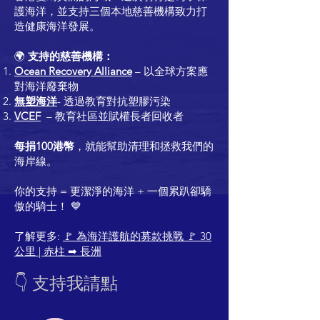
護海洋，並支持三個本地慈善機構致力打
造健康海洋發展。
🌍
支持的慈善機構：
Ocean Recovery Alliance
– 以全球方案應
對海洋廢棄物
無塑海洋
- 透過教育對抗塑膠污染
VCEF
– 教育社區並賦權長者回收者
每捐100港幣
，就能幫助清理和拯救我們的
海岸線。
你的支持 = 更潔淨的海洋 + 一個累趴卻驕
傲的騎士！ 💙
了解更多:
🚩 為海洋護航的募款挑戰 🚩 30
公里 | 赤柱 ➡
長洲
👇 支持我請點