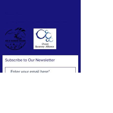
Pete Chan
ABOUT US >
Hillian Siu
Turning every gust into a force for good!
Hillian Siu
Hillian Siu
Subscribe to Our Newsletter
Hillian Siu
Hillian Siu
Jeff Chan
Subscribe Now