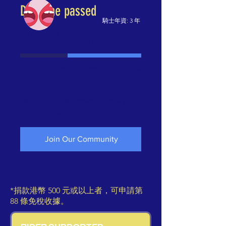
Deadline passed
騎士年資: 3 年
HK$25,318
Fundraising
HK$41,500
raised
goal:
HK$41,500
53 donations
No days left
61%
The fundraising deadline for this
campaign has passed. Thank you
for your interest in donating!
Join Our Community
*捐款港幣 500 元或以上者，可申請第
88 條免稅收據。